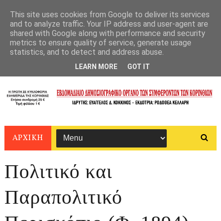
This site uses cookies from Google to deliver its services
and to analyze traffic. Your IP address and user-agent are
shared with Google along with performance and security
metrics to ensure quality of service, generate usage
statistics, and to detect and address abuse.
LEARN MORE
GOT IT
ΑΡΧΙΚΗ
Πολιτικό και
Παραπολιτικό