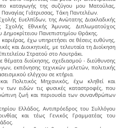
όπο καταγωγής της συζύγου μου Ματούλας,
 Παναγίας Γιάτρισσας, Τάκη Παντελέων.
 Σχολής Ευελπίδων, της Ανώτατης Διακλαδικής
 Σχολής Εθνικής Άμυνας. Διπλωματούχος
υ Δημοκρίτειου Πανεπιστημίου Θράκης.
 καριέρας, έχω υπηρετήσει σε θέσεις ευθύνης,
ικές και Διοικητικές, με τελευταία τη Διοίκηση
Επιτελείου Στρατού στο Λουτράκι.
σε θέματα διοίκησης, σχεδιασμού - διεύθυνσης
ργων, εκπόνησης τεχνικών μελετών, πολιτικής
σεισμικού ελέγχου σε κτήρια.
και Πολιτικός Μηχανικός, έχω κληθεί και
ν των ειδών τις φυσικές καταστροφές, που
θρώπινη ζωή και περιουσία των συνανθρώπων
τηρίου Ελλάδος, Αντιπρόεδρος του Συλλόγου
ινθίας και τέως Γενικός Γραμματέας του
άδος.