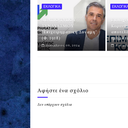
ΕΚΛΟΓΙΚΑ
ΕΚΛΟΓΙΚ
ΔΕΛΤΙΟ ΤΥΠΟΥ
Εκλογέ
ΣΥΝΔΥΑΣΜΟΥ
Κορινθί
"Επιχειρηματική Δύναμη"
αποτελέ
(Φ. 1918)
τμήματα
Δεκέμβριος 06, 2024
Δεκέμβρ
Αφήστε ένα σχόλιο
Δεν υπάρχουν σχόλια