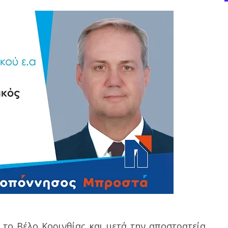
 το Βέλο Κορινθίας και μετά την αποστρατεία