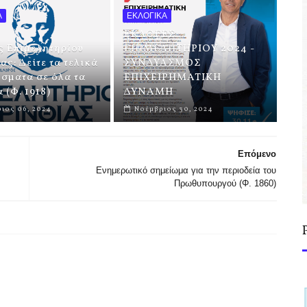
Α
ΕΚΛΟΓΙΚΑ
ΕΚΛΟΓΕΣ
ς Επιμελητηρίου
ΕΠΙΜΕΛΗΤΗΡΙΟΥ 2024 -
ας: Δείτε τα τελικά
ΣΥΝΔΥΑΣΜΟΣ
σματα σε όλα τα
ΕΠΙΧΕΙΡΗΜΑΤΙΚΗ
 (Φ. 1918)
ΔΥΝΑΜΗ
ιος 06, 2024
Νοέμβριος 30, 2024
Επόμενο
Ενημερωτικό σημείωμα για την περιοδεία του
Πρωθυπουργού (Φ. 1860)