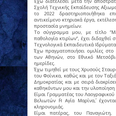
Έχω διατελέσει μετά την αποστρα
Σχολή Τεχνικής Εκπαίδευσης Αξιωμα
το 2022 δραστηριοποιήθηκα επα
αντικείμενο κτηριακά έργα, εκτέλε
προστασία μνημείων.
Το σύγγραμμα μου, με τίτλο ‘’Με
παθολογία κτιρίων’’, έχει διδαχθεί
Τεχνολογικά Εκπαιδευτικά Ιδρύματα 
Έχω πραγματοποιήσει ομιλίες στο
των Αθηνών, στο Εθνικό Μετσόβι
ημερίδες.
Έχω τιμηθεί με τους Χρυσούς Σταυρ
του Φοίνικα, καθώς και με τον Ταξι
Δημοκρατίας και με σειρά διακρίσε
καθηκόντων μου και την υλοποίηση 
Είμαι Γραμματέας του Λαογραφικού
Βελιωτών ΄΄Η Αγία Μαρίνα΄΄, έχον
κληρονομιάς.
Είμαι πατέρας, του Παναγιώτη,