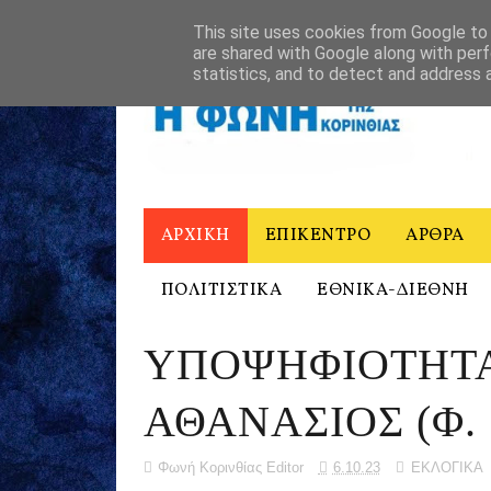
ΑΡΧΙΚΗ
Η ΦΩΝΗ ΤΗΣ ΚΟΡΙΝΘΙΑΣ - ΙΣΤΟΡΙΚΟ
ΕΠΙΚΟΙΝΩ
This site uses cookies from Google to d
are shared with Google along with perf
statistics, and to detect and address 
ΑΡΧΙΚΗ
ΕΠΙΚΕΝΤΡΟ
ΑΡΘΡΑ
ΠΟΛΙΤΙΣΤΙΚΑ
ΕΘΝΙΚΑ-ΔΙΕΘΝΗ
ΥΠΟΨΗΦΙΟΤΗΤ
ΑΘΑΝΑΣΙΟΣ (Φ. 
Φωνή Κορινθίας Editor
6.10.23
ΕΚΛΟΓΙΚΑ