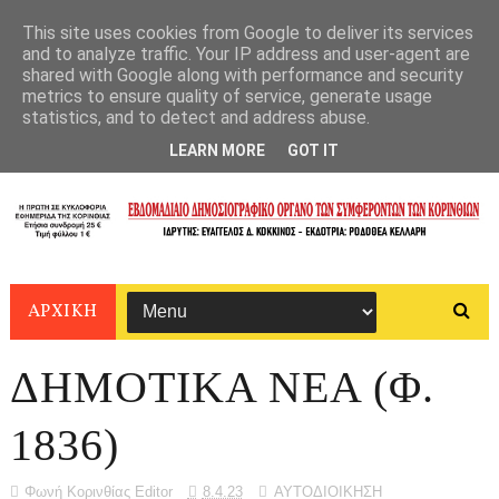
This site uses cookies from Google to deliver its services
and to analyze traffic. Your IP address and user-agent are
shared with Google along with performance and security
metrics to ensure quality of service, generate usage
statistics, and to detect and address abuse.
LEARN MORE
GOT IT
ΑΡΧΙΚΗ
ΔΗΜΟΤΙΚΑ ΝΕΑ (Φ.
1836)
Φωνή Κορινθίας Editor
8.4.23
ΑΥΤΟΔΙΟΙΚΗΣΗ