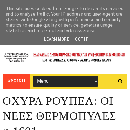
This site uses cookies from Google to deliver its services
and to analyze traffic. Your IP address and user-agent are
shared with Google along with performance and security
metrics to ensure quality of service, generate usage
statistics, and to detect and address abuse.
LEARN MORE
GOT IT
ΑΡΧΙΚΗ
ΟΧΥΡΑ ΡΟΥΠΕΛ: ΟΙ
ΝΕΕΣ ΘΕΡΜΟΠΥΛΕΣ