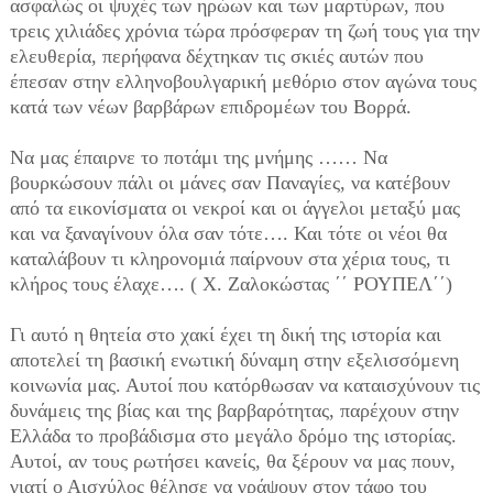
ασφαλώς οι ψυχές των ηρώων και των μαρτύρων, που
τρεις χιλιάδες χρόνια τώρα πρόσφεραν τη ζωή τους για την
ελευθερία, περήφανα δέχτηκαν τις σκιές αυτών που
έπεσαν στην ελληνοβουλγαρική μεθόριο στον αγώνα τους
κατά των νέων βαρβάρων επιδρομέων του Βορρά.
Να μας έπαιρνε το ποτάμι της μνήμης …… Να
βουρκώσουν πάλι οι μάνες σαν Παναγίες, να κατέβουν
από τα εικονίσματα οι νεκροί και οι άγγελοι μεταξύ μας
και να ξαναγίνουν όλα σαν τότε…. Και τότε οι νέοι θα
καταλάβουν τι κληρονομιά παίρνουν στα χέρια τους, τι
κλήρος τους έλαχε…. ( Χ. Ζαλοκώστας ΄΄ ΡΟΥΠΕΛ΄΄)
Γι αυτό η θητεία στο χακί έχει τη δική της ιστορία και
αποτελεί τη βασική ενωτική δύναμη στην εξελισσόμενη
κοινωνία μας. Αυτοί που κατόρθωσαν να καταισχύνουν τις
δυνάμεις της βίας και της βαρβαρότητας, παρέχουν στην
Ελλάδα το προβάδισμα στο μεγάλο δρόμο της ιστορίας.
Αυτοί, αν τους ρωτήσει κανείς, θα ξέρουν να μας πουν,
γιατί ο Αισχύλος θέλησε να γράψουν στον τάφο του