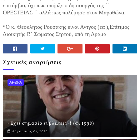
επιτύμβιο, όχι πως υπήρξε ο δημιουργός της ΄΄
ΟΡΕΣΤΕΙΑΣ ΄΄ αλλά πως πολέμησε στον Μαραθώνα.
*Ο κ. Θεόκλητος Ρουσάκης είναι Αντγος (εα ),Επίτιμος
Διοικητής Β΄ Σώματος Στρτού, από τη Δράμα
Σχετικές αναρτήσεις
ΑΡΘΡΑ
«Έχει σημασία τί βλέπεις»! (Φ. 1998)
Αύγουστος 07, 2026