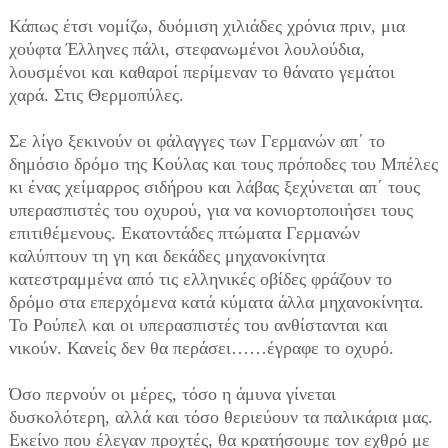
Κάπως έτσι νομίζω, δυόμιση χιλιάδες χρόνια πριν, μια
χούφτα Έλληνες πάλι, στεφανωμένοι λουλούδια,
λουσμένοι και καθαροί περίμεναν το θάνατο γεμάτοι
χαρά. Στις Θερμοπύλες.
Σε λίγο ξεκινούν οι φάλαγγες των Γερμανών απ΄ το
δημόσιο δρόμο της Κούλας και τους πρόποδες του Μπέλες
κι ένας χείμαρρος σιδήρου και λάβας ξεχύνεται απ΄ τους
υπερασπιστές του οχυρού, για να κονιορτοποιήσει τους
επιτιθέμενους. Εκατοντάδες πτώματα Γερμανών
καλύπτουν τη γη και δεκάδες μηχανοκίνητα
κατεστραμμένα από τις ελληνικές οβίδες φράζουν το
δρόμο στα επερχόμενα κατά κύματα άλλα μηχανοκίνητα.
Το Ρούπελ και οι υπερασπιστές του ανθίστανται και
νικούν. Κανείς δεν θα περάσει……έγραφε το οχυρό.
Όσο περνούν οι μέρες, τόσο η άμυνα γίνεται
δυσκολότερη, αλλά και τόσο θεριεύουν τα παλικάρια μας.
Εκείνο που έλεγαν προχτές, θα κρατήσουμε τον εχθρό με