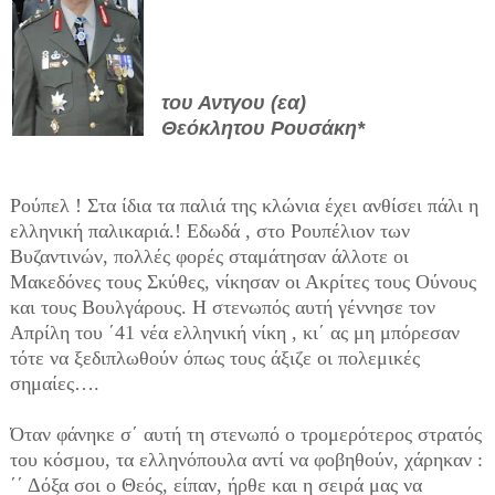
του Αντγου (εα)
Θεόκλητου Ρουσάκη*
Ρούπελ ! Στα ίδια τα παλιά της κλώνια έχει ανθίσει πάλι η
ελληνική παλικαριά.! Εδωδά , στο Ρουπέλιον των
Βυζαντινών, πολλές φορές σταμάτησαν άλλοτε οι
Μακεδόνες τους Σκύθες, νίκησαν οι Ακρίτες τους Ούνους
και τους Βουλγάρους. Η στενωπός αυτή γέννησε τον
Απρίλη του ΄41 νέα ελληνική νίκη , κι΄ ας μη μπόρεσαν
τότε να ξεδιπλωθούν όπως τους άξιζε οι πολεμικές
σημαίες….
Όταν φάνηκε σ΄ αυτή τη στενωπό ο τρομερότερος στρατός
του κόσμου, τα ελληνόπουλα αντί να φοβηθούν, χάρηκαν :
΄΄ Δόξα σοι ο Θεός, είπαν, ήρθε και η σειρά μας να