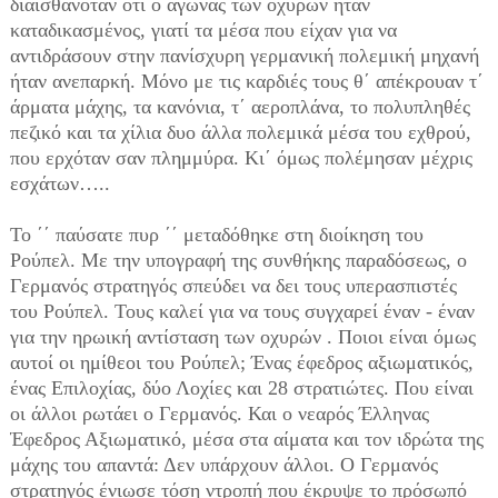
διαισθανόταν ότι ο αγώνας των οχυρών ήταν
καταδικασμένος, γιατί τα μέσα που είχαν για να
αντιδράσουν στην πανίσχυρη γερμανική πολεμική μηχανή
ήταν ανεπαρκή. Μόνο με τις καρδιές τους θ΄ απέκρουαν τ΄
άρματα μάχης, τα κανόνια, τ΄ αεροπλάνα, το πολυπληθές
πεζικό και τα χίλια δυο άλλα πολεμικά μέσα του εχθρού,
που ερχόταν σαν πλημμύρα. Κι΄ όμως πολέμησαν μέχρις
εσχάτων…..
Το ΄΄ παύσατε πυρ ΄΄ μεταδόθηκε στη διοίκηση του
Ρούπελ. Με την υπογραφή της συνθήκης παραδόσεως, ο
Γερμανός στρατηγός σπεύδει να δει τους υπερασπιστές
του Ρούπελ. Τους καλεί για να τους συγχαρεί έναν - έναν
για την ηρωική αντίσταση των οχυρών . Ποιοι είναι όμως
αυτοί οι ημίθεοι του Ρούπελ; Ένας έφεδρος αξιωματικός,
ένας Επιλοχίας, δύο Λοχίες και 28 στρατιώτες. Που είναι
οι άλλοι ρωτάει ο Γερμανός. Και ο νεαρός Έλληνας
Έφεδρος Αξιωματικό, μέσα στα αίματα και τον ιδρώτα της
μάχης του απαντά: Δεν υπάρχουν άλλοι. Ο Γερμανός
στρατηγός ένιωσε τόση ντροπή που έκρυψε το πρόσωπό