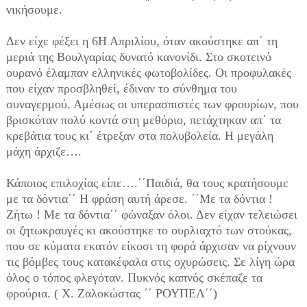
νικήσουμε.
Δεν είχε φέξει η 6Η Απριλίου, όταν ακούστηκε απ΄ τη
μεριά της Βουλγαρίας δυνατό κανονίδι. Στο σκοτεινό
ουρανό έλαμπαν ελληνικές φωτοβολίδες. Οι προφυλακές
που είχαν προσβληθεί, έδιναν το σύνθημα του
συναγερμού. Αμέσως οι υπερασπιστές των φρουρίων, που
βρισκόταν πολύ κοντά στη μεθόριο, πετάχτηκαν απ΄ τα
κρεβάτια τους κι΄ έτρεξαν στα πολυβολεία. Η μεγάλη
μάχη άρχιζε….
Κάποιος επιλοχίας είπε….΄΄Παιδιά, θα τους κρατήσουμε
με τα δόντια΄΄ Η φράση αυτή άρεσε. ΄΄Με τα δόντια !
Ζήτω ! Με τα δόντια΄΄ φώναξαν όλοι. Δεν είχαν τελειώσει
οι ζητωκραυγές κι ακούστηκε το ουρλιαχτό των στούκας,
που σε κύματα εκατόν είκοσι τη φορά άρχισαν να ρίχνουν
τις βόμβες τους κατακέφαλα στις οχυρώσεις. Σε λίγη ώρα
όλος ο τόπος φλεγόταν. Πυκνός καπνός σκέπαζε τα
φρούρια. ( Χ. Ζαλοκώστας ΄΄ ΡΟΥΠΕΛ΄΄)