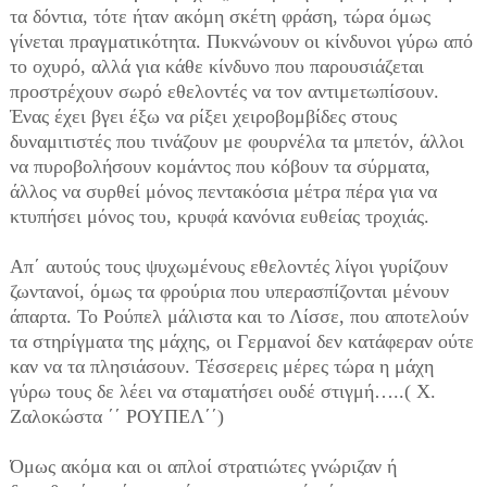
τα δόντια, τότε ήταν ακόμη σκέτη φράση, τώρα όμως
γίνεται πραγματικότητα. Πυκνώνουν οι κίνδυνοι γύρω από
το οχυρό, αλλά για κάθε κίνδυνο που παρουσιάζεται
προστρέχουν σωρό εθελοντές να τον αντιμετωπίσουν.
Ένας έχει βγει έξω να ρίξει χειροβομβίδες στους
δυναμιτιστές που τινάζουν με φουρνέλα τα μπετόν, άλλοι
να πυροβολήσουν κομάντος που κόβουν τα σύρματα,
άλλος να συρθεί μόνος πεντακόσια μέτρα πέρα για να
κτυπήσει μόνος του, κρυφά κανόνια ευθείας τροχιάς.
Απ΄ αυτούς τους ψυχωμένους εθελοντές λίγοι γυρίζουν
ζωντανοί, όμως τα φρούρια που υπερασπίζονται μένουν
άπαρτα. Το Ρούπελ μάλιστα και το Λίσσε, που αποτελούν
τα στηρίγματα της μάχης, οι Γερμανοί δεν κατάφεραν ούτε
καν να τα πλησιάσουν. Τέσσερεις μέρες τώρα η μάχη
γύρω τους δε λέει να σταματήσει ουδέ στιγμή…..( Χ.
Ζαλοκώστα ΄΄ ΡΟΥΠΕΛ΄΄)
Όμως ακόμα και οι απλοί στρατιώτες γνώριζαν ή