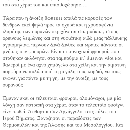
του στα χέρια του και οπισθοχώρησε….
Τώρα που η άνοιξη θωπεύει απαλά τις κορυφές των
δένδρων εκεί ψηλά προς τα οχυρά και η χρυσαφένια
ιλαρότης των ουρανών περιχύνεται στα ρυάκια , στους
ορεινούς λειμώνες και στη νυφιάτική αιδώ μιας πάλλευκης
αγριομηλιάς, περνούν ξανά ξανθές και ωραίες πάντοτε οι
μνήμες των φρουρών. Είναι οι μοναχικοί φρουροί, που
στάθηκαν ακλόνητοι στα ταμπούρια κι΄ έμειναν νέοι και
θαλεροί με ένα αχνό χαμόγελο στα χείλη και την αιμάτινη
πορφύρα να κυλάει από τη μεγάλη τους καρδιά, να τους
ενώνει για πάντα με τη γη, με την άνοιξη, με τους
ουρανούς
Έμεναν εκεί οι τελευταίοι φρουροί, ολομόναχοι, με μία
λόγχη σαν αστραπή στα χέρια, όταν το τελευταίο φυσίγγι
είχε σωθεί. Άφθαρτοι σαν Αρχάγγελοι στις πύλες του
Ιερού Βήματος. Ξανάζησαν οι παραδόσεις των
Θερμοπυλών και της Άλωσης και του Μεσολογγίου. Και