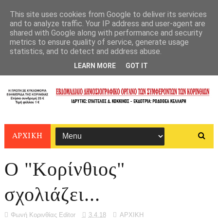
This site uses cookies from Google to deliver its services
and to analyze traffic. Your IP address and user-agent are
shared with Google along with performance and security
metrics to ensure quality of service, generate usage
statistics, and to detect and address abuse.
LEARN MORE
GOT IT
ΑΡΧΙΚΗ
Ο "Κορίνθιος"
σχολιάζει...
Φωνή Κορινθίας Editor
3.4.18
ΑΡΧΙΚΗ