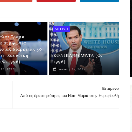
ΔΙΕΘΝΗ
αλντ Τραμπ
νε συμφωνία
σίας διάρκειας 30
 τη Σαουδική
ΕΘΝΙΚΑ ΘΕΜΑΤΑ (Φ.
(Φ. 1996)
1996)
 26, 2026
Ιούλιος 26, 2026
Επόμενο
Από τις δραστηριότητες του Νότη Μαριά στην Ευρωβουλή