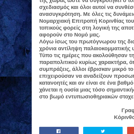
της χώρας ώστε να συγκροτηθεί ο το
σχεδιασμός και όλοι αυτοί να συνθέ
ανασυγκρότηση. Με όλες τις δυνάμει
Νομαρχιακή Επιτροπή Κορινθίας του
τοπικούς φορείς στη λογική της απ
αφορούν στο Νομό μας.
Λόγω ίσως του πρωτόγνωρου της διαδ
χρόνια αντίληψη παλαιοκομματικής υ
Τύπο τις ημέρες που ακολούθησαν τ
παραπολιτικού κυρίως χαρακτήρα, όπ
συμπράξεις, άλλοι έβρισκαν μικρό το
επιχειρούσαν να αναδείξουν προσω
κατανοητές και αν είναι σε ένα βαθμό
χάνεται η ουσία μιας τόσο σημαντικ
στο βωμό εντυπωσιοθηριακών στοχε
Γραφ
Κόρινθο