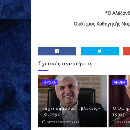
*O
Αλέξανδ
Ομότιμος Καθηγητής Νομ
Σχετικές αναρτήσεις
ΑΡΘΡΑ
ΑΡΘΡΑ
«Έχει σημασία τί βλέπεις»!
Ο Όμηρο
(Φ. 1998)
1998)
Αύγουστος 07, 2026
Αύγουστ