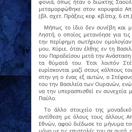
φονιά, όπως ήταν ο διώκτης Σαούλ,
μεταμορφώθηκε στον κορυφαίο Απ
(βλ. σχετ. Πράξεις κεφ. κβ΄.στιχ. 6 επ.)
Μήπως το ίδιο δεν συνέβη και μ
Ληστή, ο οποίος μετανόησε για τι
την περίφημη σωτήριον ομολογίαν
μου, Κύριε, όταν έλθης εν τη Βασι
του Παραδείσου μετά την Ανάσταση
τα θύματά του. Έτσι λοιπόν Στ
ευρίσκονται μαζί στους κόλπους τ
στην γη ο ένας εξ αυτών, ο Στέφαν
του την Βασιλεία των Ουρανών, ενώ 
να την υπερασπισθεί εν συνεχεία 
Παύλο.
Το άλλο στοιχείο της μοναδικό
αντίθεση με όλους τους άλλους Α
Εθνών, αφού διέδωσε το μήνυμα του
μόνο με τις επιστολές του σε αυτά,