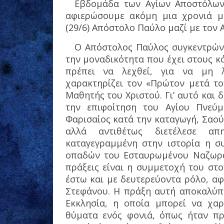
Εβδομάδα των Αγίων Αποστόλων
αφιερώσουμε ακόμη μια χρονιά με
(29/6) Απόστολο Παύλο μαζί με τον 
Ο Απόστολος Παύλος συγκεντρώνε
την μοναδικότητα που έχει στους κό
πρέπει να λεχθεί, για να μη λ
χαρακτηρίζει τον «Πρώτον μετά το
Μαθητής του Χριστού. Γι’ αυτό και 
την επιφοίτηση του Αγίου Πνεύ
Φαρισαίος κατά την καταγωγή, Σαού
αλλά αντιθέτως διετέλεσε απη
καταγεγραμμένη στην ιστορία η σ
οπαδών του Εσταυρωμένου Ναζωραί
πράξεις είναι η συμμετοχή του στ
έστω και με δευτερεύοντα ρόλο, α
Στεφάνου. Η πράξη αυτή αποκαλύπτε
Εκκλησία, η οποία μπορεί να χα
θύματα ενός φονιά, όπως ήταν πρ