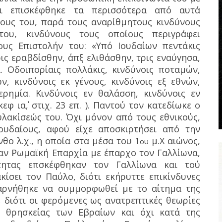
ι επισκέφθηκε τα περισσότερα από αυτά
ους του, παρά τους αναρίθμητους κινδύνους
του, κινδύνους τους οποίους περιγράφει
ους Επιστολήν του: «Υπό Ιουδαίων πεντάκις
ις εραβδίσθην, άπξ ελιθάσθην, τρις εναύγησα,
 Οδοιπορίαις πολλάκις, κινδύνοις ποταμών,
ν, κινδύνοις εκ γένους, κινδύνοις εξ εθνών,
 ερημία. Κινδύνοις εν θαλάσση, κινδύνοις εν
, κεφ ια΄, στιχ. 23 επ. ). Παντού τον κατεδίωκε ο
υλακίσεώς του. Όχι μόνον από τους εθνικούς,
ουδαίους, αφού είχε αποσκιρτήσει από την
θο λ.χ., η οποία στα μέσα του 1
μ.Χ αιώνος,
ου
ταν Ρωμαϊκή Επαρχία με έπαρχο τον Γαλλίωνα,
τητας επσκέφθηκαν τον Γαλλίωνα και τού
κίσει τον Παύλο, διότι εκήρυττε επικίνδυνες
 αρνήθηκε να συμμορφωθεί με το αίτημα της
, διότι οι φερόμενες ως ανατρεπτικές θεωρίες
 θρησκείας των Εβραίων και όχι κατά της