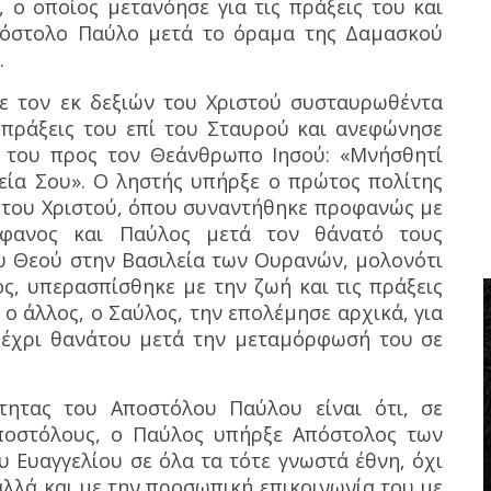
 ο οποίος μετανόησε για τις πράξεις του και
όστολο Παύλο μετά το όραμα της Δαμασκού
.
ε τον εκ δεξιών του Χριστού συσταυρωθέντα
ς πράξεις του επί του Σταυρού και ανεφώνησε
 του προς τον Θεάνθρωπο Ιησού: «Μνήσθητί
λεία Σου». Ο ληστής υπήρξε ο πρώτος πολίτης
 του Χριστού, όπου συναντήθηκε προφανώς με
έφανος και Παύλος μετά τον θάνατό τους
ου Θεού στην Βασιλεία των Ουρανών, μολονότι
ος, υπερασπίσθηκε με την ζωή και τις πράξεις
ο άλλος, ο Σαύλος, την επολέμησε αρχικά, για
μέχρι θανάτου μετά την μεταμόρφωσή του σε
τητας του Αποστόλου Παύλου είναι ότι, σε
ποστόλους, ο Παύλος υπήρξε Απόστολος των
 Ευαγγελίου σε όλα τα τότε γνωστά έθνη, όχι
 αλλά και με την προσωπική επικοινωνία του με