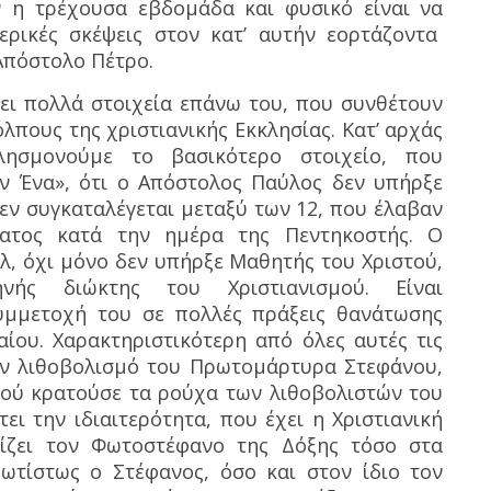
 η τρέχουσα εβδομάδα και φυσικό είναι να
ρικές σκέψεις στον κατ’ αυτήν εορτάζοντα
Απόστολο Πέτρο.
ι πολλά στοιχεία επάνω του, που συνθέτουν
λπους της χριστιανικής Εκκλησίας. Κατ’ αρχάς
ησμονούμε το βασικότερο στοιχείο, που
ν Ένα», ότι ο Απόστολος Παύλος δεν υπήρξε
δεν συγκαταλέγεται μεταξύ των 12, που έλαβαν
ματος κατά την ημέρα της Πεντηκοστής. Ο
λ, όχι μόνο δεν υπήρξε Μαθητής του Χριστού,
νής διώκτης του Χριστιανισμού. Είναι
υμμετοχή του σε πολλές πράξεις θανάτωσης
ου. Χαρακτηριστικότερη από όλες αυτές τις
ον λιθοβολισμό του Πρωτομάρτυρα Στεφάνου,
φού κρατούσε τα ρούχα των λιθοβολιστών του
ι την ιδιαιτερότητα, που έχει η Χριστιανική
ρίζει τον Φωτοστέφανο της Δόξης τόσο στα
ωτίστως ο Στέφανος, όσο και στον ίδιο τον