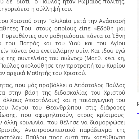
υ δε, διότι
ο Παύλος ήταν Ρωμαίος πολίτης.
πηγορεύετο η σύλληψή του.
ου Χριστού στην Γαλιλαία μετά την Ανάστασή
θητές Του, στους οποίους είπε: «Εδόθη μοι
ς. Πορευθέντες ουν μαθητεύσατε πάντα τα Έθνη
α του Πατρός και του Υιού και του Αγίου
είν πάντα όσα ενετειλάμην υμίν. Και ιδού εγώ
ς της συντελείας του αιώνος» (Ματθ. κεφ. κη΄,
 ο Παύλος ακολούθησε την προτροπή του Κυρίου
ταν αρχικά Μαθητής του Χριστού.
ητας, που μάς προβάλλει ο Απόστολος Παύλος
ητα στην βάση της διδασκαλίας του Χριστού
ς άλλους Αποστόλους) και η παιδαγωγική του
 του λόγου του Θεανθρώπου στις διάφορες
ίωσης, που σφυρηλατούν, στους κρίσιμους
ν άλλη κοινωνία, που θέλησε να διαμορφώσει
ριστός. Αντιπροσωπευτικό παράδειγμα της
ποστόλου Παύλου προς αυτή την κατεύθυνση