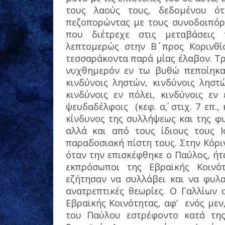
τους λαούς τους, δεδομένου ότ
πεζοπορώντας με τους συνοδοιπόρ
που διέτρεχε στις μεταβάσεις 
λεπτομερώς στην Β΄ προς Κορινθί
τεσσαράκοντα παρά μίας έλαβον. Τρ
νυχθημερόν εν τω βυθώ πεποίηκα.
κινδύνοις ληστών, κινδύνοις ληστώ
κινδύνοις εν πόλει, κινδύνοις εν
ψευδαδέλφοις
(κεφ. α΄, στιχ. 7 επ.
κίνδυνος της συλλήψεως και της φ
αλλά και από τους ίδιους τους Ι
παραδοσιακή πίστη τους. Στην Κόριν
όταν την επισκέφθηκε ο Παύλος, ή
εκπρόσωποι της Εβραϊκής Κοινό
εζήτησαν να συλλάβει και να φυλα
ανατρεπτικές θεωρίες. Ο Γαλλίων
Εβραϊκής Κοινότητας, αφ’
ενός μεν
του Παύλου εστρέφοντο κατά της