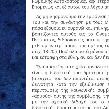
Ρωμαϊκής Αυτοκρατορίας, αφ’ ετέρο
Επομένως και εξ αυτού του λόγου α
Ας μη λησμονούμε την εμφάνιση τ
Του και την συνάντηση με τους Μα
πάσα εξουσία εν ουρανώ και επί γη
βαπτίζοντες αυτούς εις το Όνομ
Πνεύματος, διδάσκοντες αυτούς τηρ
μεθ’ υμών ειμί πάσας τας ημέρας έω
στιχ. 18-20 ). Παρ’ όλα αυτά μόνον
και εστράφη στα έθνη, αν και δεν ή
Ένα πραιτέρω στοιχείο μοναδικότ
είναι η διδακτική του δρστηριότ
(στοιχείο που δεν απαντάται στου
δεινότητα κατά την εξειδίκευση
περιπτώσεις της κοινωνικής συμβ
«αρμούς» αυτής της συμβίωσης, τη
με την σχετική Διδαχή του ο Χ
διδακτικής δραστηριότητας του Α