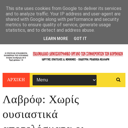
This site uses cookies from Google to deliver its services
and to analyze traffic. Your IP address and user-agent are
shared with Google along with performance and security
metrics to ensure quality of service, generate usage
statistics, and to detect and address abuse.
LEARN MORE
GOT IT
ΑΡΧΙΚΗ
Λαβρόφ: Χωρίς
ουσιαστικά