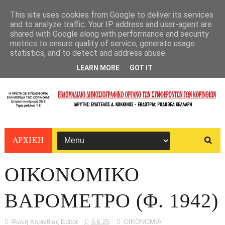
This site uses cookies from Google to deliver its services
and to analyze traffic. Your IP address and user-agent are
shared with Google along with performance and security
metrics to ensure quality of service, generate usage
statistics, and to detect and address abuse.
LEARN MORE
GOT IT
ΑΡΧΙΚΗ
ΟΙΚΟΝΟΜΙΚΟ
ΒΑΡΟΜΕΤΡΟ (Φ. 1942)
Φωνή Κορινθίας Editor
6.6.25
ΟΙΚΟΝΟΜΙΑ