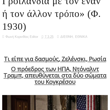
Γροιλανδία με τον έναν
ή τον άλλον τρόπο» (Φ.
1930)
Φωνή Κορινθίας Editor
7.3.25
ΔΙΕΘΝΗ
,
ΕΘΝΙΚΑ
Τι είπε για δασμούς, Ζελένσκι, Ρωσία
O πρόεδρος των ΗΠΑ, Ντόναλντ
Τραμπ, απευθύνεται στα δύο σώματα
του Κογκρέσου