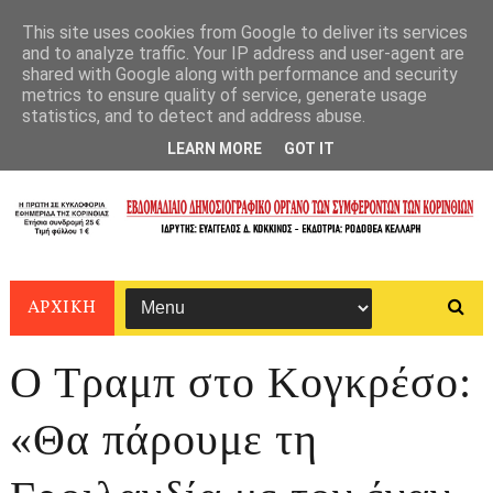
This site uses cookies from Google to deliver its services
and to analyze traffic. Your IP address and user-agent are
shared with Google along with performance and security
metrics to ensure quality of service, generate usage
statistics, and to detect and address abuse.
LEARN MORE
GOT IT
ΑΡΧΙΚΗ
Ο Τραμπ στο Κογκρέσο:
«Θα πάρουμε τη