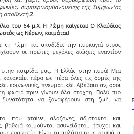
υμφωνίες, συμπεριλαμβανομένης της Συμφωνίας
η αποδεκτή.
2
λιο του 64 μ.Χ. Η Ρώμη καίγεται! Ο Κλαύδιος
ωστός ως Νέρων, κοιμάται!
ι τη Ρώμη και αποδίδει την πυρκαγιά στους
χίσουν οι πρώτες μεγάλες διώξεις εναντίον
 στην πατρίδα μας. Η Ελλάς στην πυρά! Μια
ι κατακαίει πέρα ως πέρα όλες τις δομές της
κές, κοινωνικές, πνευματικές. Αβέβαιο αν, όσοι
τη φωτιά πριν γίνουν όλα στάχτη. Πολύ πιο
 δυνατότητα να ξαναφέρουν στη ζωή, να
τοί που φταίνε, αλαζόνες, αδίστακτοι και
 βαθειά κοιμούνται ασυνείδητοι, ήσυχοι και
τους ευρωστία. Είναι τα παλάτια τους κομψά κι