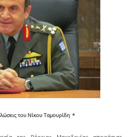
λώσεις του Νίκου Ταμουρίδη
*