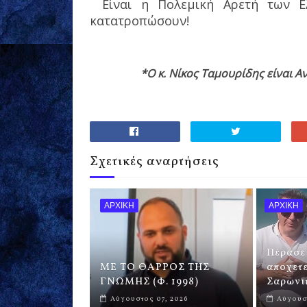
Είναι η Πολεμική Αρετή των Ε
κατατροπώσουν!
*Ο κ. Νίκος Ταμουρίδης είναι Α
Σχετικές αναρτήσεις
ΑΡΧΙΚΗ
ΑΡΧΙΚΗ
Πέρασε 
ΜΕ ΤΟ ΘΑΡΡΟΣ ΤΗΣ
αποχετε
ΓΝΩΜΗΣ (Φ. 1998)
Σαρωνικ
Αύγουστος 07, 2026
Αύγουστ