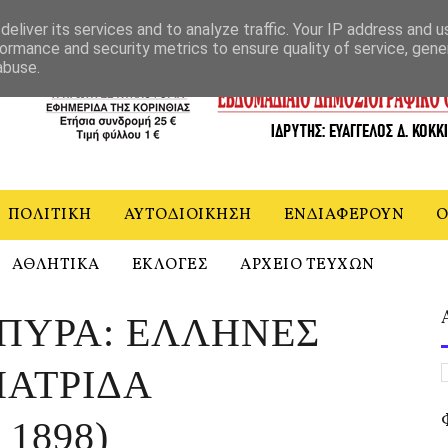
ΝΙΑ
eliver its services and to analyze traffic. Your IP address and 
ormance and security metrics to ensure quality of service, gen
abuse.
ΠΟΛΙΤΙΚΗ
ΑΥΤΟΔΙΟΙΚΗΣΗ
ΕΝΔΙΑΦΕΡΟΥΝ
Ο
ΑΘΛΗΤΙΚΑ
ΕΚΛΟΓΕΣ
ΑΡΧΕΙΟ ΤΕΥΧΩΝ
 ΠΥΡΑ: ΕΛΛΗΝΕΣ
ΠΑΤΡΙΔΑ
 1898)