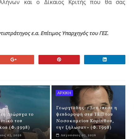
λλήνων και ο Δίκαιος Κριτής που θα σας
ντιστράτηγος ε.α. Επίτιμος Υπαρχηγός του ΓΕΣ.
ΑΡΧΙΚΗ
Γεωργιάδης: «Δεν έπεσε η
τη Διώρυγα το
ψευδοροφή στα ΤΕΠ του
υτικό του
Νοσοκομείου Κορίνθου,
ού (Φ. 1998)
την ξήλωσαν» (Φ. 1998)
ος 07, 2026
Αύγουστος 07, 2026