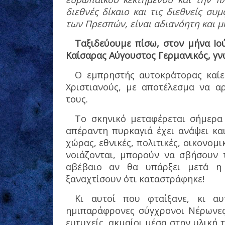
διεθνές δίκαιο και τις διεθνείς σ
των Πρεσπών, είναι αδιανόητη και μ
Ταξιδεύουμε πίσω, στον μήνα Ιού
Καίσαρας Αύγουστος Γερμανικός, γν
Ο εμπρηστής αυτοκράτορας καίε
Χριστιανούς, με αποτέλεσμα να αρ
τους.
Το σκηνικό μεταφέρεται σήμερα
απέραντη πυρκαγιά έχει ανάψει κα
χώρας, εθνικές, πολιτικές, οικονομι
νοιάζονται, μπορούν να σβήσουν 
αβέβαιο αν θα υπάρξει μετά η
ξαναχτίσουν ότι καταστράφηκε!
Κι αυτοί που φταίξανε, κι αυ
ημιπαράφρονες σύγχρονοι Νέρωνες,
ευτυχείς, ακμαίοι μέσα στην υλική 