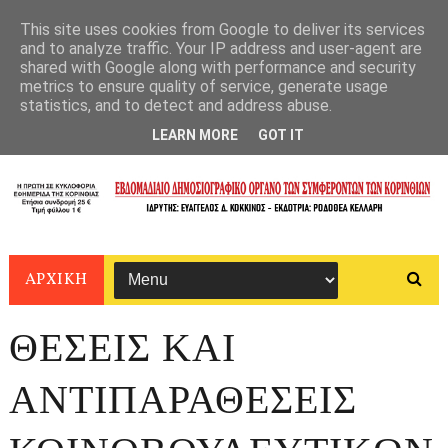
This site uses cookies from Google to deliver its services
and to analyze traffic. Your IP address and user-agent are
shared with Google along with performance and security
metrics to ensure quality of service, generate usage
statistics, and to detect and address abuse.
LEARN MORE
GOT IT
ΑΡΧΙΚΗ
ΘΕΣΕΙΣ ΚΑΙ
ΑΝΤΙΠΑΡΑΘΕΣΕΙΣ