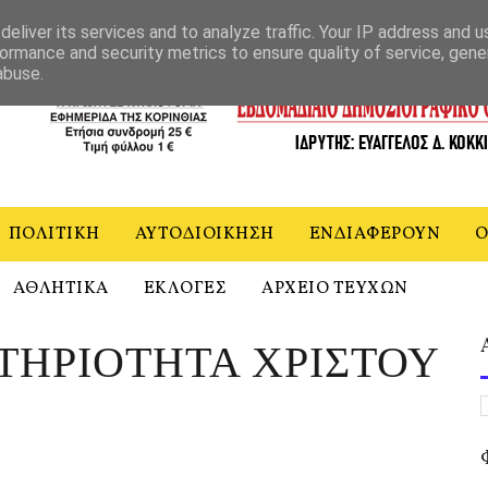
ΝΙΑ
eliver its services and to analyze traffic. Your IP address and 
ormance and security metrics to ensure quality of service, gen
abuse.
ΠΟΛΙΤΙΚΗ
ΑΥΤΟΔΙΟΙΚΗΣΗ
ΕΝΔΙΑΦΕΡΟΥΝ
Ο
ΑΘΛΗΤΙΚΑ
ΕΚΛΟΓΕΣ
ΑΡΧΕΙΟ ΤΕΥΧΩΝ
ΤΗΡΙΟΤΗΤΑ ΧΡΙΣΤΟΥ