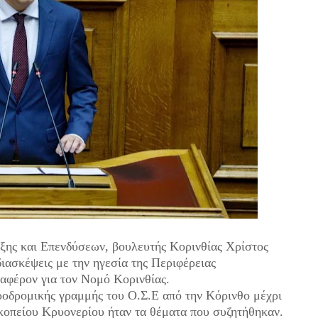
ης και Επενδύσεων, βουλευτής Κορινθίας Χρίστος
ιασκέψεις με την ηγεσία της Περιφέρειας
ιαφέρον για τον Νομό Κορινθίας.
ροδρομικής γραμμής του Ο.Σ.Ε από την Κόρινθο μέχρι
κοπείου Κρυονερίου ήταν τα θέματα που συζητήθηκαν.