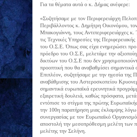
Για τα θέματα αυτά ο κ. Δήμας ανέφερε:
«Συζητήσαμε με τον Περιφερειάρχη Πελοπ
Περιβάλλοντος κ. Δημήτρη Οικονόμου, το
Μπακογιάννη, τους Αντιπεριφερειάρχες κ.
τις Τεχνικές Υπηρεσίες της Περιφερειακής
του Ο.Σ.Ε. Όπως σας είχα ενημερώσει προ
πρόεδρο του Ο.Σ.Ε, μελετάμε την αξιοποί
δικτύων του Ο.Σ.Ε που δεν χρησιμοποιούντ
προοπτική που θα αναβαθμίσει σημαντικά 
Επιπλέον, συζητήσαμε με την ηγεσία της 
αναβάθμισης του Αστεροσκοπείου Κρυονερ
σημαντικά ευρωπαϊκά ερευνητικά προγράμμ
εξαιρετική δουλειά, καθώς πρόσφατα, μετ
εντόπισε το στίγμα της πρώτης Ευρωπαϊκή
την 100η παρατήρηση μιας έκλαμψης λόγω 
συνεργασίας με τον Ευρωπαϊκό Οργανισμ
αποστολή την μεσοπρόθεσμη μελέτη των π
μελέτης την Σελήνη.