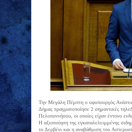
Την Μεγάλη Πέμπτη ο υφυπουργός Ανάπτυξ
Δήμας πραγματοποίησε 2 σημαντικές τηλεδ
Πελοποννήσου, οι οποίες είχαν έντονο ενδ
Η αξιοποίηση της εγκαταλελειμμένης σιδη
το Δερβένι και η αναβάθμιση του Αστεροσ