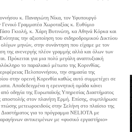
οννήσου κ. Παναγιώτη Νίκα, τον Υφυπουργό
ν Γενικό Γραμματέα Χωροταξίας κ. Ευθύμιο
 Τάσο Γκιολή, κ. Χάρη Βυτινώτη, κα Αθηνά Κόρκα και
 Ενότητας την αξιοποίηση του σιδηροδρομικού Δικτύου
 ολίγων μηνών, στην συνάντηση που είχαμε με τον
ηση της ανενεργής πλέον γραμμής αλλά και όλων των
αι. Πρόκειται για μια πολύ μεγάλη αναπτυξιακή
ολόκληρο το παραλιακό μέτωπο της Κορινθίας.
Περιφέρειας Πελοποννήσου, την σημασία της
ίου στην ορεινή Κορινθία καθώς αυτό συμμετέχει σε
ατα. Αποδεδειγμένα η ερευνητική ομάδα κάνει
ά από οδηγία της Ευρωπαϊκής Υπηρεσίας Διαστήματος
ς αποστολής στον πλανήτη Ερμή. Επίσης, συμπλήρωσε
πτώσης μετεωροειδούς στην Σελήνη στο πλαίσιο της
ό Διαστήματος για το πρόγραμμα NELIOTA με
αραγήινων αντικειμένων με «φυσικό εργαστήριο»