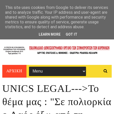
This site uses cookies from Google to deliver its services
and to analyze traffic. Your IP address and user-agent are
shared with Google along with performance and security
metrics to ensure quality of service, generate usage
statistics, and to detect and address abuse.
LEARN MORE
GOT IT
ΑΡΧΙΚΗ
UNICS LEGAL--->Το
θέμα μας : "Σε πολιορκία