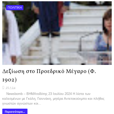
ΠΟΛΙΤΙΚΗ
Δεξίωση στο Προεδρικό Μέγαρο (Φ.
1902)
25.7.24
Newsbomb – ΒΗΜΑτοδότης 23 Ιουλίου 2024 Η λίστα των
καλεσμένων με Γκάλη, Γιαννάκη, μητέρα Αντετοκούνμπο και πλήθος
γνωστών αγνώστων κοι...
Περισσότερα...