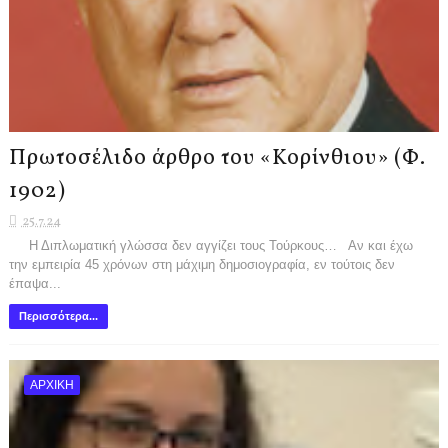
Πρωτοσέλιδο άρθρο του «Κορίνθιου» (Φ.
1902)
25.7.24
Η Διπλωματική γλώσσα δεν αγγίζει τους Τούρκους… Αν και έχω
την εμπειρία 45 χρόνων στη μάχιμη δημοσιογραφία, εν τούτοις δεν
έπαψα...
Περισσότερα...
ΑΡΧΙΚΗ