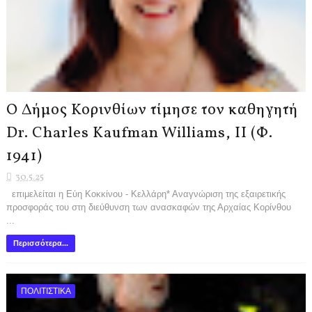
Ο Δήμος Κορινθίων τίμησε τον καθηγητή
Dr. Charles Kaufman Williams, II (Φ.
1941)
30.5.25
επιμελείται η Εύη Κοκκίνου - Κελλάρη* Αναγνώριση της εξαιρετικής
προσφοράς του στη διεύθυνση των ανασκαφών της Αρχαίας Κορίνθου
...
Περισσότερα...
ΠΟΛΙΤΙΣΤΙΚΑ