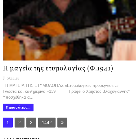
Η μαγεία της ετυμολογίας (Φ.1941)
30.5.25
Η ΜΑΓΕΙΑ ΤΗΣ ΕΤΥΜΟΛΟΓΙΑΣ «Ετυμολογικές προσεγγίσεις»
Γνωστά και καθημερινά –139 Γράφει ο Χρήστος Βλαχογιάννης*
Υποσχέθηκα α...
Περισσότερα...
1
2
3
1442