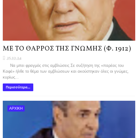
ΜΕ ΤΟ ΘΑΡΡΟΣ ΤΗΣ ΓΝΩΜΗΣ (Φ. 1912)
25.10.24
Να μπει φραγμός στις αμβλώσεις Σε συζήτηση της «παρέας του
Καφέ» ήλθε το θέμα των αμβλώσεων και ακούστηκαν όλες οι γνώμες,
κυρίως...
Περισσότερα...
ΑΡΧΙΚΗ