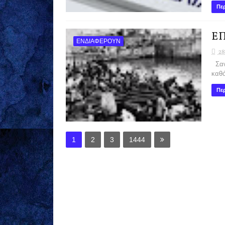
Περ
ΕΠ
ΕΝΔΙΑΦΕΡΟΥΝ
28
Σαν 
καθ
Περ
1
2
3
1444