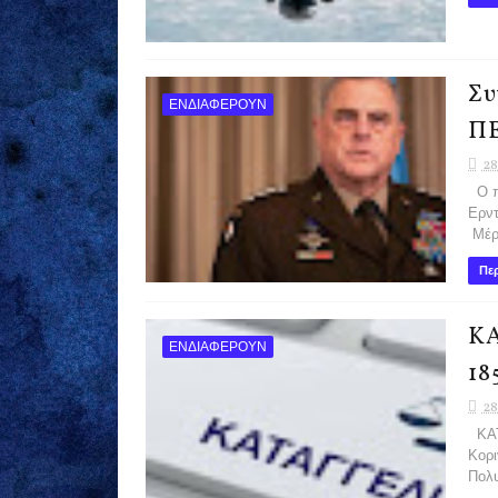
Συ
ΕΝΔΙΑΦΕΡΟΥΝ
ΠΕ
28
Ο πό
Ερντ
Μέρο
Περ
ΚΑ
ΕΝΔΙΑΦΕΡΟΥΝ
18
28
ΚΑΤ
Κορι
Πολυ