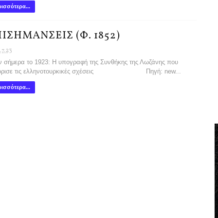
ισσότερα...
ΙΣΗΜΑΝΣΕΙΣ (Φ. 1852)
.7.23
σήμερα το 1923: Η υπογραφή της Συνθήκης της Λωζάνης που
όρισε τις ελληνοτουρκικές σχέσεις Πηγή: new...
ισσότερα...