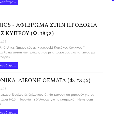
ισσότερα...
ICS - ΑΦΙΕΡΩΜΑ ΣΤΗΝ ΠΡΟΔΟΣΙΑ
Σ ΚΥΠΡΟΥ (Φ. 1852)
.7.23
 Unics (Δημοσιεύσεις Facebook) Κυριάκος Κόκκινος *
ά λόγια αυτοπτών ηρώων, που με αποτελεσματική ταπεινότητα
εξαργύ...
ισσότερα...
ΝΙΚΑ-ΔΙΕΘΝΗ ΘΕΜΑΤΑ (Φ. 1852)
.7.23
ικανοί Βουλευτές δηλώνουν ότι θα κάνουν ότι μπορούν για να
πάρει F-16 η Τουρκία Τι δήλωσαν για το κυπριακό Newsroom
....
ισσότερα...