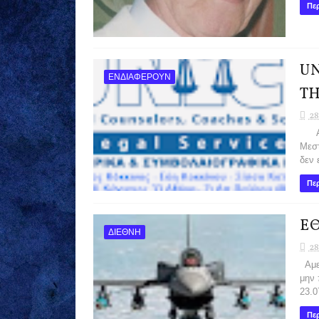
Περ
UN
ΕΝΔΙΑΦΕΡΟΥΝ
ΤΗ
28
Από
Μεστ
δεν 
Περ
ΕΘ
ΔΙΕΘΝΗ
28
Αμερ
μην 
23.07
Περ