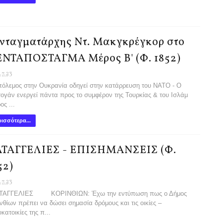
νταγματάρχης Ντ. Μακγκρέγκορ στο
ΝΤΑΠΟΣΤΑΓΜΑ Μέρος Β' (Φ. 1852)
.7.23
λεμος στην Ουκρανία οδηγεί στην κατάρρευση του ΝΑΤΟ - Ο
ογάν ενεργεί πάντα προς το συμφέρον της Τουρκίας & του Ισλάμ
ς ...
ισσότερα...
ΤΑΓΓΕΛΙΕΣ - ΕΠΙΣΗΜΑΝΣΕΙΣ (Φ.
52)
.7.23
ΑΓΓΕΛΙΕΣ ΚΟΡΙΝΘΙΩΝ: Έχω την εντύπωση πως ο Δήμος
νθίων πρέπει να δώσει σημασία δρόμους και τις οικίες –
κατοικίες της π...