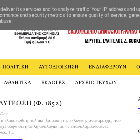
ΝΙΑ
eliver its services and to analyze traffic. Your IP address and 
ormance and security metrics to ensure quality of service, gen
abuse.
ΠΟΛΙΤΙΚΗ
ΑΥΤΟΔΙΟΙΚΗΣΗ
ΕΝΔΙΑΦΕΡΟΥΝ
Ο
ΑΘΛΗΤΙΚΑ
ΕΚΛΟΓΕΣ
ΑΡΧΕΙΟ ΤΕΥΧΩΝ
ΛΥΤΡΩΣΗ (Φ. 1852)
.7.23
έλους ήρθε η πολιτική λύτρωση της εκλογικής αναταραχής, που
είχε οδηγήσει η απλή αναλογική με τις επαναλαμβανόμενες
γές. Τ...