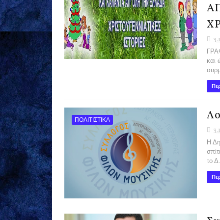
ΑΠ
ΧΡ
3.
ΓΡΑ
και 
συρμ
Περ
Λο
ΠΟΛΙΤΙΣΤΙΚΑ
3.
Η Δη
σπίτ
το Δ.
Περ