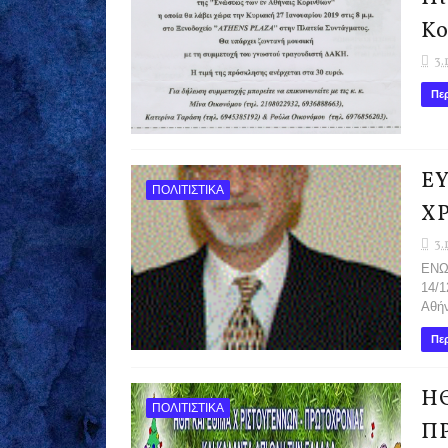
Κο
3.
Περ
Ε
ΠΟΛΙΤΙΣΤΙΚΑ
ΧΡ
3.
ΕΝΩ
14/1
Αθήν
Περ
ΗΘ
ΠΟΛΙΤΙΣΤΙΚΑ
Π