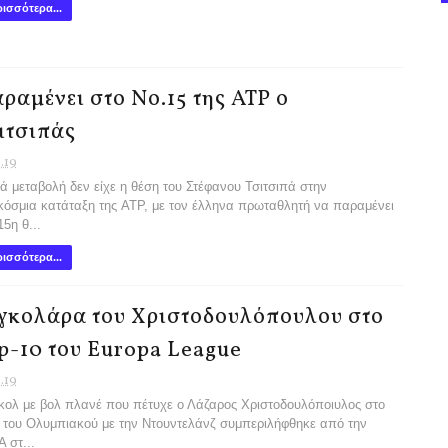
ισσότερα...
ραμένει στο Νο.15 της ΑΤΡ ο
ιτσιπάς
1.19
ά μεταβολή δεν είχε η θέση του Στέφανου Τσιτσιπά στην
όσμια κα­τάταξη της ATP, με τον έλληνα πρωτα­θλητή να παραμένει
15η θ...
ισσότερα...
γκολάρα του Χριστοδουλόπουλου στο
p-10 του Europa League
1.19
κολ με βολ πλανέ που πέτυ­χε ο Λάζαρος Χριστοδουλόποιυλος στο
 του Ολυμπιακού με την Ντουντελάνζ συμπεριλήφθηκε από την
 στ...