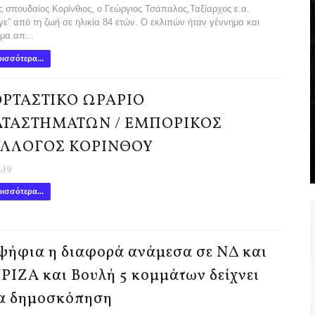
 σπουδαίος Κορίνθιος, ο Γεώργιος Τσάπαλος,Ταξίαρχος ε.α.
γε” από τη ζωή σε ηλικία 84 ετών. Ο εκλιπών ήταν γέννημα και
μα απ...
ισσότερα...
ΡΤΑΣΤΙΚΟ ΩΡΑΡΙΟ
ΑΤΑΣΤΗΜΑΤΩΝ / ΕΜΠΟΡΙΚΟΣ
ΥΛΛΟΓΟΣ ΚΟΡΙΝΘΟΥ
1.19
ισσότερα...
ψήφια η διαφορά ανάμεσα σε ΝΔ και
ΡΙΖΑ και Βουλή 5 κομμάτων δείχνει
α δημοσκόπηση