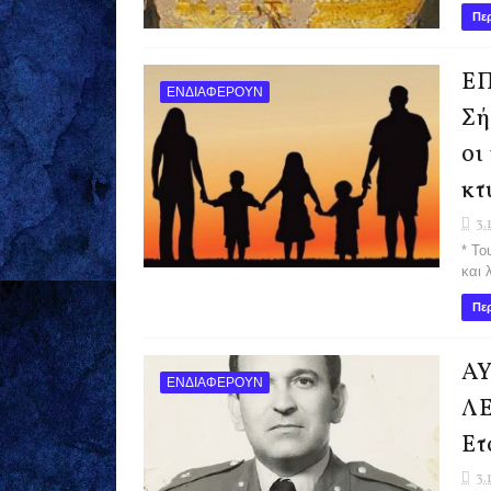
Περ
ΕΠ
ΕΝΔΙΑΦΕΡΟΥΝ
Σή
οι
κτ
3.
* Το
και 
Περ
ΑΥ
ΕΝΔΙΑΦΕΡΟΥΝ
ΛΕ
Ετ
3.