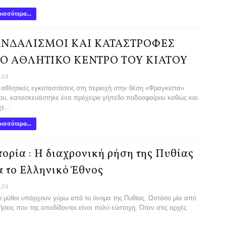
ισσότερα...
ΑΝΔΑΛΙΣΜΟΙ ΚΑΙ ΚΑΤΑΣΤΡΟΦΕΣ
Ο ΑΘΛΗΤΙΚΟ ΚΕΝΤΡΟ ΤΟΥ ΚΙΑΤΟΥ
1.19
ς αθλητικές εγκαταστάσεις στη περιοχή στην θέ­ση «Φραγκίστα»
ου, κατασκευάστηκε ένα πρόχειρο γήπεδο ποδοσφαίρου καθώς και
ε...
ισσότερα...
τορία : H διαχρονική ρήση της Πυθίας
α το Ελληνικό Έθνος
1.19
 μύθοι υπάρχουν γύρω από το όνομα της Πυθίας. Ωστόσο μία από
ρήσεις που της αποδίδονται είναι πολύ εύστοχη. Όταν στις αρχές