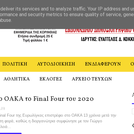
ΝΙΑ
eliver its services and to analyze traffic. Your IP address and 
ormance and security metrics to ensure quality of service, gen
abuse.
ΠΟΛΙΤΙΚΗ
ΑΥΤΟΔΙΟΙΚΗΣΗ
ΕΝΔΙΑΦΕΡΟΥΝ
Ο
ΑΘΛΗΤΙΚΑ
ΕΚΛΟΓΕΣ
ΑΡΧΕΙΟ ΤΕΥΧΩΝ
ο ΟΑΚΑ το Final Four του 2020
1.19
inal Four της Ευρωλί­γκας επιστρέφει στο ΟΑΚΑ 13 χρόνια μετά την
η φορά, καθώς η διοργανώτρι­α συμφώνησε με τον Γιώργο
λειά...