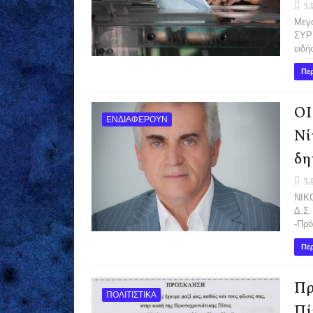
3.
Μεγά
ΣΥΡΙ
ειδήσ
Περ
ΟΙ
ΕΝΔΙΑΦΕΡΟΥΝ
Νί
δη
3.
ΝΙΚ
Δ.Σ
-Πρό
Περ
Πρ
ΠΟΛΙΤΙΣΤΙΚΑ
Πί