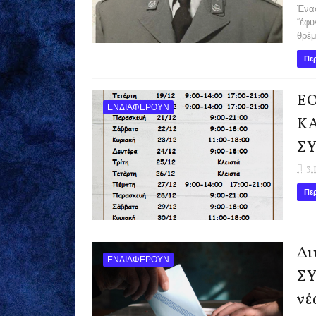
Ένας
“έφυ
θρέμ
Περ
ΕΟ
ΕΝΔΙΑΦΕΡΟΥΝ
Κ
Σ
3.
Περ
Δι
ΕΝΔΙΑΦΕΡΟΥΝ
ΣΥ
νέ