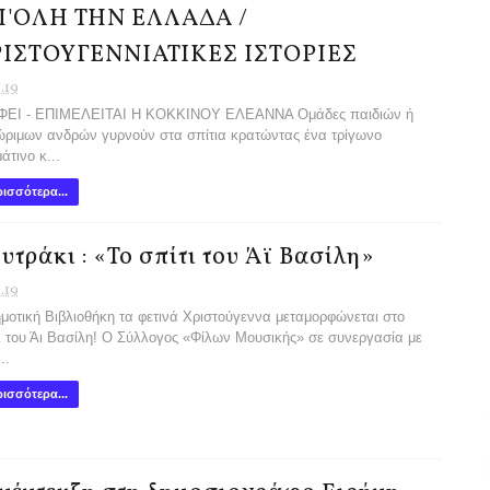
'ΟΛΗ ΤΗΝ ΕΛΛΑΔΑ /
ΙΣΤΟΥΓΕΝΝΙΑΤΙΚΕΣ ΙΣΤΟΡΙΕΣ
1.19
ΦΕΙ - ΕΠΙΜΕΛΕΙΤΑΙ Η ΚΟΚΚΙΝΟΥ ΕΛΕΑΝΝΑ Ομάδες παιδιών ή
ώριμων ανδρών γυρνούν στα σπίτια κρατώντας ένα τρίγωνο
άτινο κ...
ισσότερα...
υτράκι : «Το σπίτι του Άϊ Βασίλη»
1.19
μοτική Βιβλιοθήκη τα φετινά Χριστούγεννα μεταμορφώνεται στο
ι του Άι Βασίλη! O Σύλλογος «Φίλων Μουσικής» σε συνεργασία με
..
ισσότερα...