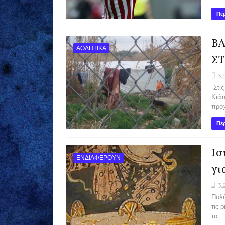
Περ
Β
ΑΘΛΗΤΙΚΑ
ΣΤ
3.
-Στι
Κιάτ
πρόχ
Περ
Ισ
ΕΝΔΙΑΦΕΡΟΥΝ
γι
3.
Πολύ
τις 
το...