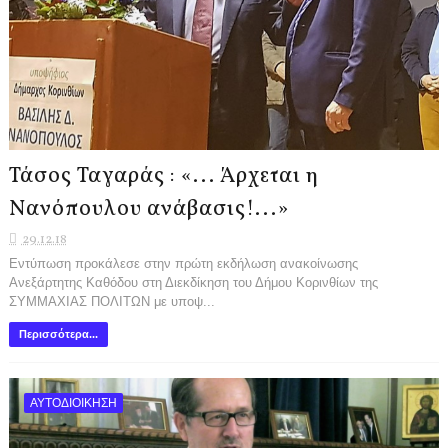
Τάσος Ταγαράς : «... Άρχεται η
Νανόπουλου ανάβασις!...»
29.12.18
Εντύπωση προκάλεσε στην πρώτη εκδήλωση ανακοίνωσης
Ανεξάρτητης Καθόδου στη Διεκδίκηση του Δήμου Κορινθίων της
ΣΥΜΜΑΧΙΑΣ ΠΟΛΙΤΩΝ με υποψ...
Περισσότερα...
ΑΥΤΟΔΙΟΙΚΗΣΗ