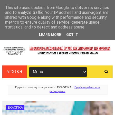
This site uses cookies from Google to deliver its services
and to analyze traffic. Your IP address and user-agent are
shared with Google along with performance and security
metrics to ensure quality of service, generate usage
statistics, and to detect and address abuse.
LEARN MORE
GOT IT
ΑΡΧΙΚΗ
Εμφάνιση αναρτήσεων με ετικέτα
ΕΚΛΟΓΙΚΑ
.
Εμφάνιση όλων των
αναρτήσεων
ΕΚΛΟΓΙΚΑ