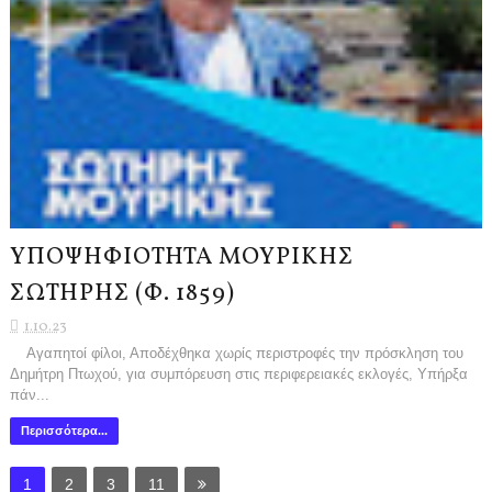
ΥΠΟΨΗΦΙΟΤΗΤΑ ΜΟΥΡΙΚΗΣ
ΣΩΤΗΡΗΣ (Φ. 1859)
1.10.23
Αγαπητοί φίλοι, Αποδέχθηκα χωρίς περιστροφές την πρόσκληση του
Δημήτρη Πτωχού, για συμπόρευση στις περιφερειακές εκλογές, Υπήρξα
πάν...
Περισσότερα...
1
2
3
11