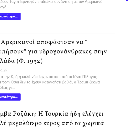
δρος Ταγίπ Ερντογάν επιδιώκει συνάντηση με τον Αμερικανό
ογό ...
ισσότερα...
 Αμερικανοί αποφάσισαν να “
υπήσουν” για υδρογονάνθρακες στην
λάδα (Φ. 1932)
.3.25
 την Κρήτη καλά νέα έρχονται και από το Ιόνιο Πέλαγος
room Όσοι δεν το έχουν κατανοήσει βαθιά, ο Τραμπ ξεκινά
ξεις γι...
ισσότερα...
μβα Ροζάκη: Η Τουρκία ήδη ελέγχει
λύ μεγαλύτερο εύρος από τα χωρικά