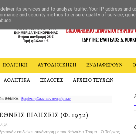
ΝΙΑ
eliver its services and to analyze traffic. Your IP address and 
ormance and security metrics to ensure quality of service, gen
abuse.
ΠΟΛΙΤΙΚΗ
ΑΥΤΟΔΙΟΙΚΗΣΗ
ΕΝΔΙΑΦΕΡΟΥΝ
Ο
ΑΘΛΗΤΙΚΑ
ΕΚΛΟΓΕΣ
ΑΡΧΕΙΟ ΤΕΥΧΩΝ
κέτα
ΕΘΝΙΚΑ
.
Εμφάνιση όλων των αναρτήσεων
ΕΘΝΕΙΣ ΕΙΔΗΣΕΙΣ (Φ. 1932)
.3.25
ντογάν επιδιώκει συνάντηση με τον Ντόναλντ Τραμπ Ο Τούρκος