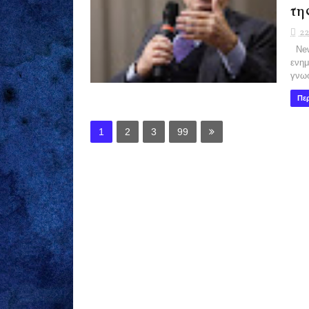
τη
22
News
ενημ
γνωσ
Περ
1
2
3
99