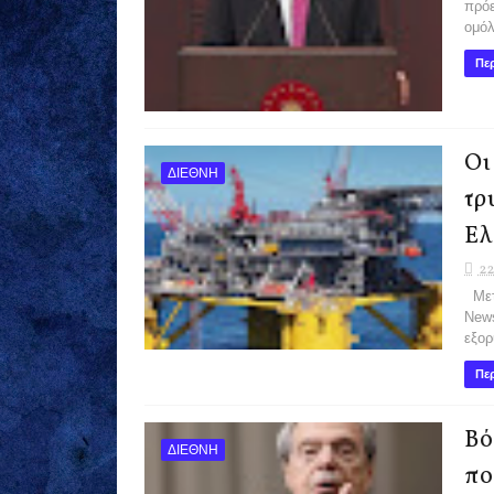
πρόε
ομόλ
Περ
Οι
ΔΙΕΘΝΗ
τρ
Ελ
22
Μετά
News
εξορύ
Περ
Βό
ΔΙΕΘΝΗ
πο