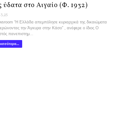
ς ύδατα στο Αιγαίο (Φ. 1932)
.3.25
room “Η Ελλάδα απεμπόλησε κυριαρχικά της δικαιώματα
ερώνοντας την Άγκυρα στην Κάσο” , ανέφερε ο ίδιος Ο
τός πανεπιστημ...
ισσότερα...