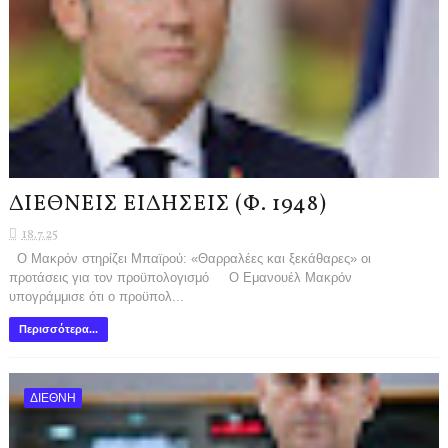
ΔΙΕΘΝΕΙΣ ΕΙΔΗΣΕΙΣ (Φ. 1948)
18.7.25
Ο Μακρόν στηρίζει Μπαϊρού: «Θαρραλέες και ξεκάθαρες» οι
προτάσεις για τον προϋπολογισμό Ο Εμανουέλ Μακρόν
υπογράμμισε ότι ο προϋπολ...
Περισσότερα...
ΔΙΕΘΝΗ