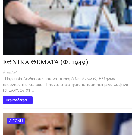
ΕΘΝΙΚΑ ΘΕΜΑΤΑ (Φ. 1949)
27.7.25
Παρουσία Δένδια στον επαναπατρισμό λειψάνων έξι Ελλήνων
πεσόντων της Κύπρου Επαναπατρίστηκαν τα ταυτοποιημένα λείψανα
έξι Ελλήνων πε...
Περισσότερα...
ΔΙΕΘΝΗ