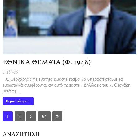
ΕΘΝΙΚΑ ΘΕΜΑΤΑ (Φ. 1948)
18.7.25
Χ. Θεοχάρης : Με ενότητα είμαστε έτοιμοι να υπερασπιστούμε τα
ευρωπαϊκά συμφέροντα, αν αυτό χρειαστεί Δηλώσεις του κ. Θεοχάρη
μετά τη ...
Περισσότερα...
1
2
3
64
ΑΝΑΖΗΤΗΣΗ