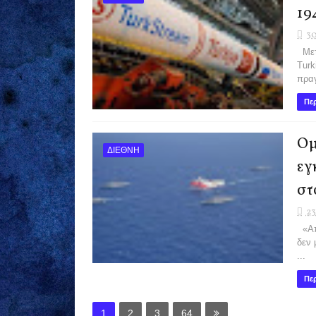
19
30
Μετά
Turk
πραγ
Περ
Ομ
ΔΙΕΘΝΗ
εγ
στ
23
«Απο
δεν 
...
Περ
1
2
3
64