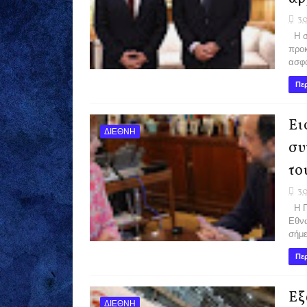
30
Η συ
προκ
ασφά
Περ
Ει
ΔΙΕΘΝΗ
συ
το
30
Η Π
Εθνώ
σήμε
Περ
Εξ
ΔΙΕΘΝΗ