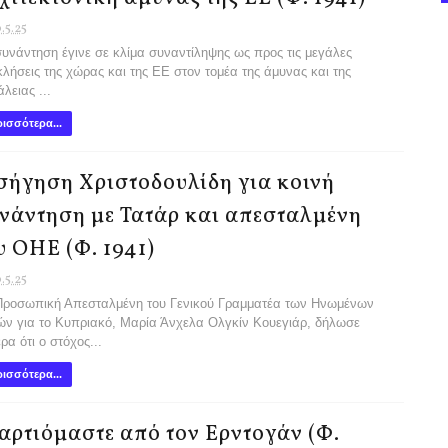
.5.25
νάντηση έγινε σε κλίμα συναντίληψης ως προς τις μεγάλες
λήσεις της χώρας και της ΕΕ στον τομέα της άμυνας και της
λειας ...
ισσότερα...
σήγηση Χριστοδουλίδη για κοινή
νάντηση με Τατάρ και απεσταλμένη
υ ΟΗΕ (Φ. 1941)
.5.25
ροσωπική Απεσταλμένη του Γενικού Γραμματέα των Ηνωμένων
ν για το Κυπριακό, Μαρία Άνχελα Ολγκίν Κουεγιάρ, δήλωσε
ρα ότι ο στόχος...
ισσότερα...
αρτιόμαστε από τον Ερντογάν (Φ.