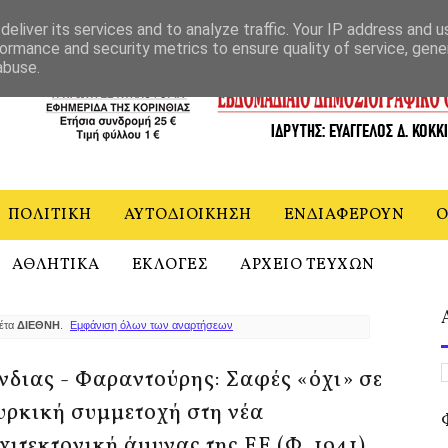
ΝΙΑ
eliver its services and to analyze traffic. Your IP address and 
ormance and security metrics to ensure quality of service, gen
abuse.
ΠΟΛΙΤΙΚΗ
ΑΥΤΟΔΙΟΙΚΗΣΗ
ΕΝΔΙΑΦΕΡΟΥΝ
Ο
ΑΘΛΗΤΙΚΑ
ΕΚΛΟΓΕΣ
ΑΡΧΕΙΟ ΤΕΥΧΩΝ
κέτα
ΔΙΕΘΝΗ
.
Εμφάνιση όλων των αναρτήσεων
νδιας - Φαραντούρης: Σαφές «όχι» σε
υρκική συμμετοχή στη νέα
χιτεκτονική άμυνας της ΕΕ (Φ. 1941)